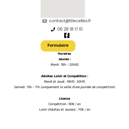
contact@ttlecelles.fr
06 28 18 17 10
F
a
c
Formulaire
e
Horaires
b
Jeunes :
o
Mardi : 18h – 20h30
o
k
-
Adultes Loisir et Compétition :
f
Mardi et Jeudi : 19h15- 20h15
Samedi : 15h – 17h
(uniquement la veille d’une journée de compétition)
Licence
Compétition : 90€ / an
Loisir (Adultes et Jeunes) : 70€ / an